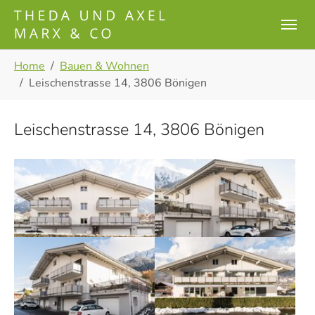
Skip to main content
Skip to page footer
You are here:
Home
Bauen & Wohnen
Leischenstrasse 14, 3806 Bönigen
Leischenstrasse 14, 3806 Bönigen
Show larger version
Show larger version
Show larger version
Show larger version